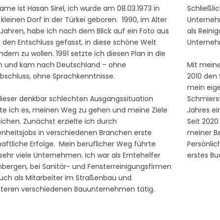
ame ist Hasan Sirel, ich wurde am 08.03.1973 in
Schließli
kleinen Dorf in der Türkei geboren. 1990, im Alter
Unterneh
 Jahren, habe ich nach dem Blick auf ein Foto aus
als Reinig
 den Entschluss gefasst, in diese schöne Welt
Unterneh
dern zu wollen. 1991 setzte ich diesen Plan in die
m und kam nach Deutschland – ohne
Mit mein
bschluss, ohne Sprachkenntnisse.
2010 den 
mein eig
dieser denkbar schlechten Ausgangssituation
Schmiers
te ich es, meinen Weg zu gehen und meine Ziele
Jahres ei
eichen. Zunächst erzielte ich durch
Seit 2020 
nheitsjobs in verschiedenen Branchen erste
meiner Be
haftliche Erfolge. Mein beruflicher Weg führte
Persönlic
sehr viele Unternehmen. Ich war als Erntehelfer
erstes Bu
nbergen, bei Sanitär- und Fensterreinigungsfirmen
uch als Mitarbeiter im Straßenbau und
iteren verschiedenen Bauunternehmen tätig.