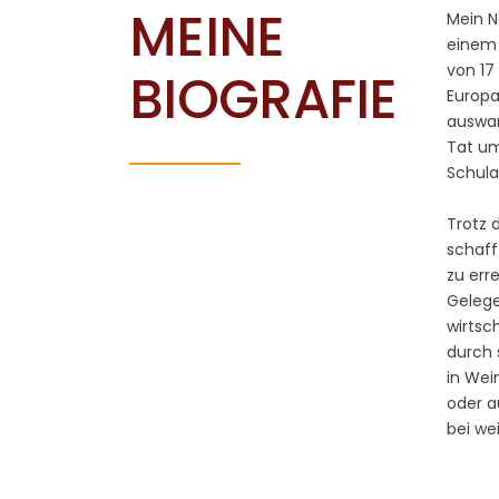
MEINE
Mein N
einem 
von 17
BIOGRAFIE
Europa
auswan
Tat u
Schula
Trotz 
schaff
zu err
Gelege
wirtsc
durch 
in Wei
oder a
bei we